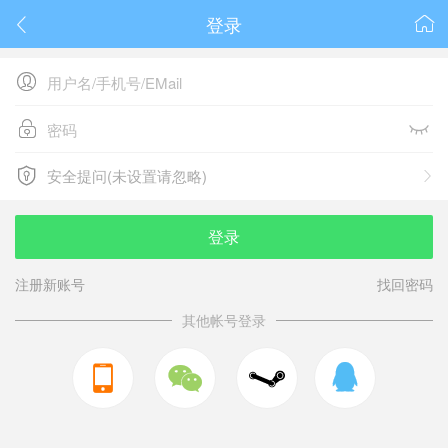
登录






安全提问(未设置请忽略)

安全提问(未设置请忽略)
登录
注册新账号
找回密码
其他帐号登录


