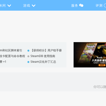
休闲
游戏
服务
评测
eam和社区脚本索引
【获得积分】用户组手册
F 挂卡配置与命令教程
SteamDB 使用指南
费 +1
Steam汉化补丁汇总