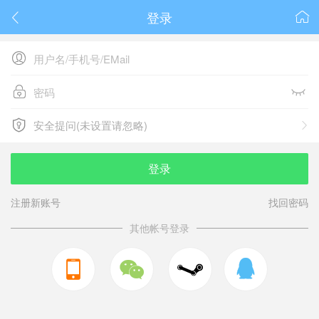
登录






安全提问(未设置请忽略)

安全提问(未设置请忽略)
登录
注册新账号
找回密码
其他帐号登录


