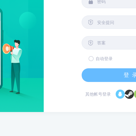


安全提问

自动登录
登
其他帐号登录
