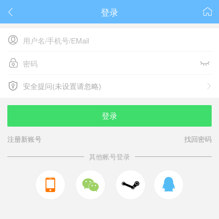
登录






安全提问(未设置请忽略)

安全提问(未设置请忽略)
登录
注册新账号
找回密码
其他帐号登录


