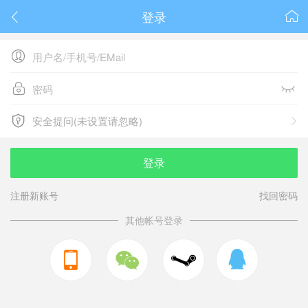
登录






安全提问(未设置请忽略)

安全提问(未设置请忽略)
登录
注册新账号
找回密码
其他帐号登录


