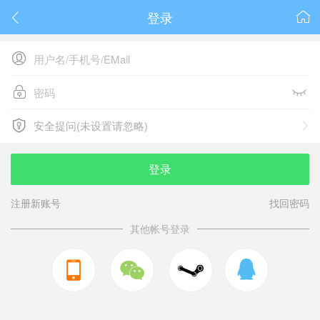
登录






安全提问(未设置请忽略)

安全提问(未设置请忽略)
登录
注册新账号
找回密码
其他帐号登录


