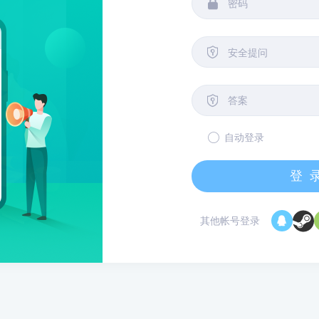


安全提问

自动登录
登
其他帐号登录
