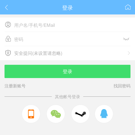
登录






安全提问(未设置请忽略)

安全提问(未设置请忽略)
登录
注册新账号
找回密码
其他帐号登录


