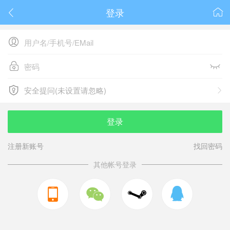
登录






安全提问(未设置请忽略)

安全提问(未设置请忽略)
登录
注册新账号
找回密码
其他帐号登录


