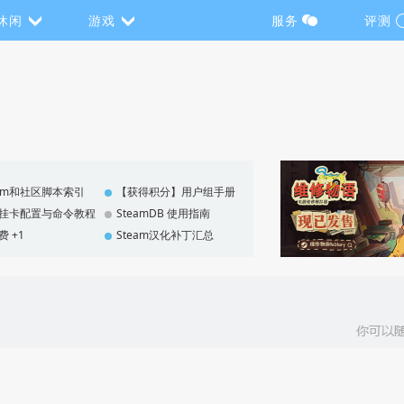
休闲
游戏
服务
评测
eam和社区脚本索引
【获得积分】用户组手册
F 挂卡配置与命令教程
SteamDB 使用指南
费 +1
Steam汉化补丁汇总