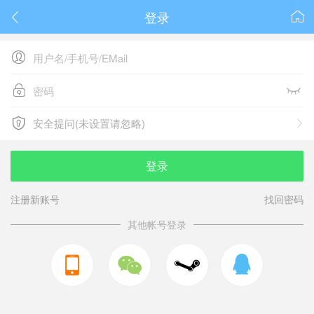
登录






安全提问(未设置请忽略)

安全提问(未设置请忽略)
登录
注册新账号
找回密码
其他帐号登录


