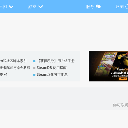
休闲
游戏
服务
评测
eam和社区脚本索引
【获得积分】用户组手册
F 挂卡配置与命令教程
SteamDB 使用指南
费 +1
Steam汉化补丁汇总