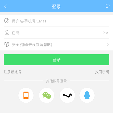
登录






安全提问(未设置请忽略)

安全提问(未设置请忽略)
登录
注册新账号
找回密码
其他帐号登录


