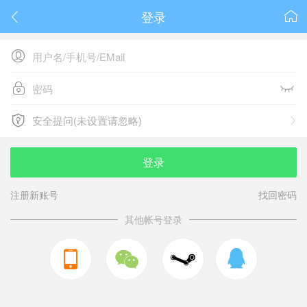
登录






安全提问(未设置请忽略)

安全提问(未设置请忽略)
登录
注册新账号
找回密码
其他帐号登录


