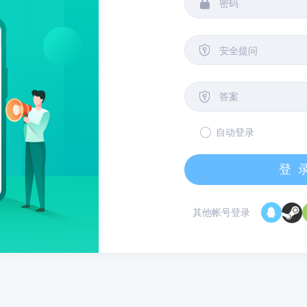


安全提问

自动登录
登
其他帐号登录
