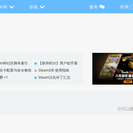
休闲
游戏
服务
评测
eam和社区脚本索引
【获得积分】用户组手册
F 挂卡配置与命令教程
SteamDB 使用指南
费 +1
Steam汉化补丁汇总