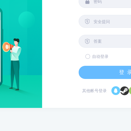


安全提问

自动登录
登
其他帐号登录
