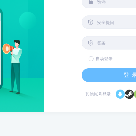


安全提问

自动登录
登
其他帐号登录
