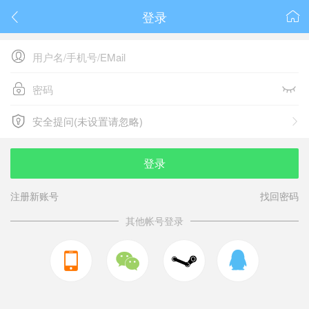
登录






安全提问(未设置请忽略)

安全提问(未设置请忽略)
登录
注册新账号
找回密码
其他帐号登录


