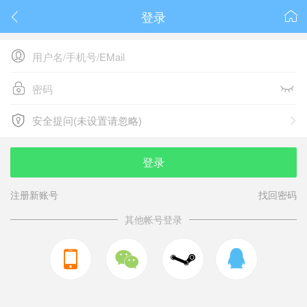
登录






安全提问(未设置请忽略)

安全提问(未设置请忽略)
登录
注册新账号
找回密码
其他帐号登录


