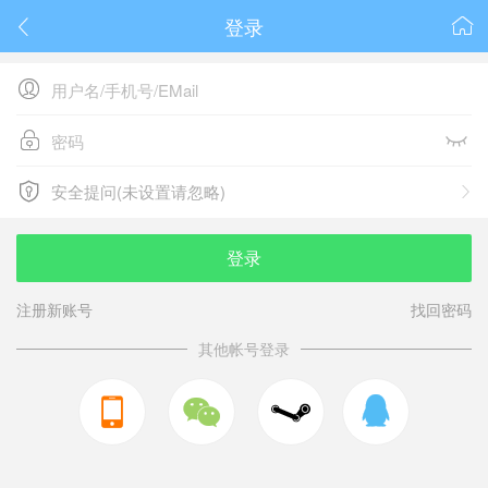
登录






安全提问(未设置请忽略)

安全提问(未设置请忽略)
登录
注册新账号
找回密码
其他帐号登录


