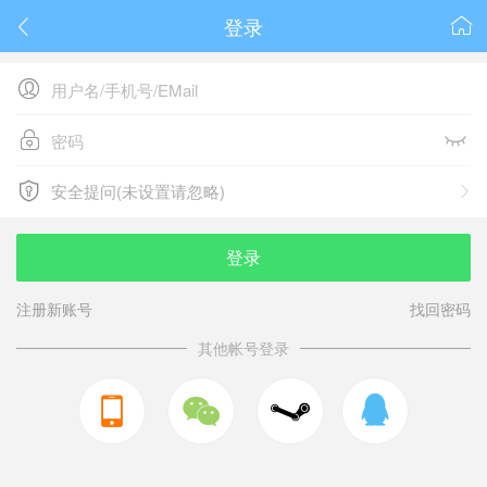
登录






安全提问(未设置请忽略)

安全提问(未设置请忽略)
登录
注册新账号
找回密码
其他帐号登录


