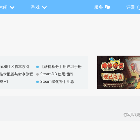
休闲
游戏
服务
评测
eam和社区脚本索引
【获得积分】用户组手册
F 挂卡配置与命令教程
SteamDB 使用指南
费 +1
Steam汉化补丁汇总