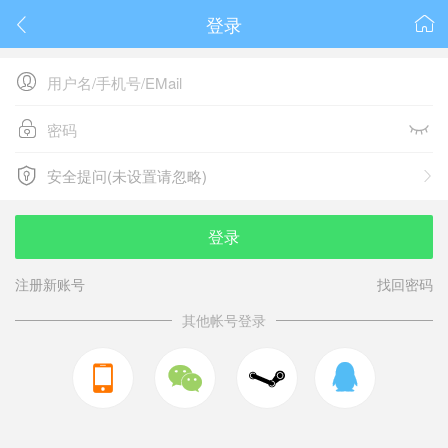
登录






安全提问(未设置请忽略)

安全提问(未设置请忽略)
登录
注册新账号
找回密码
其他帐号登录


