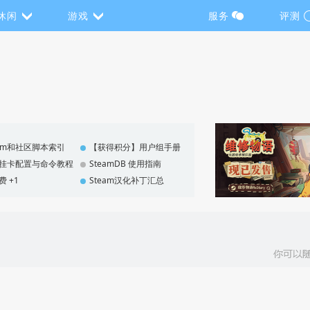
休闲
游戏
服务
评测
eam和社区脚本索引
【获得积分】用户组手册
F 挂卡配置与命令教程
SteamDB 使用指南
费 +1
Steam汉化补丁汇总