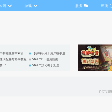
休闲
游戏
服务
评测
eam和社区脚本索引
【获得积分】用户组手册
F 挂卡配置与命令教程
SteamDB 使用指南
费 +1
Steam汉化补丁汇总