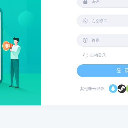


安全提问

自动登录
登
其他帐号登录
