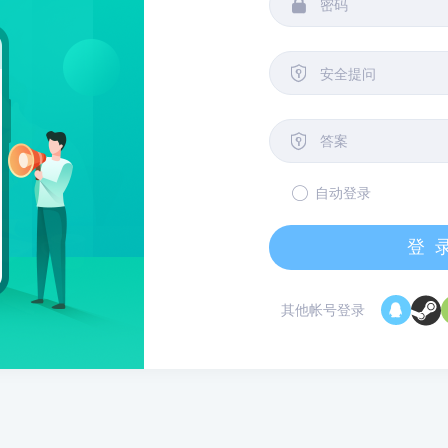


安全提问

自动登录
登
其他帐号登录
