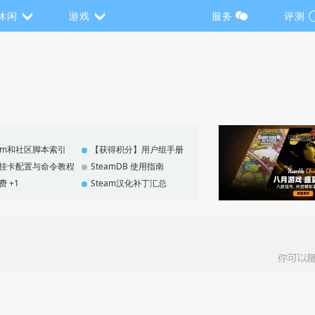
休闲
游戏
服务
评测
eam和社区脚本索引
【获得积分】用户组手册
F 挂卡配置与命令教程
SteamDB 使用指南
费 +1
Steam汉化补丁汇总