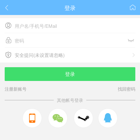
登录






安全提问(未设置请忽略)

安全提问(未设置请忽略)
登录
注册新账号
找回密码
其他帐号登录


