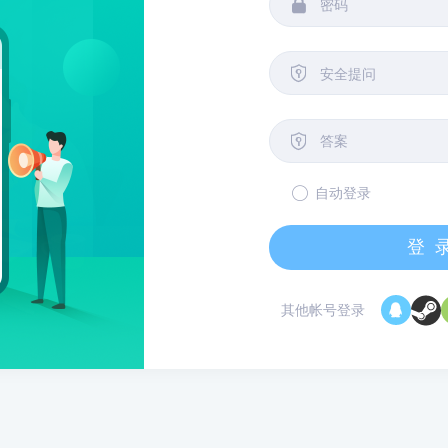


安全提问

自动登录
登
其他帐号登录
