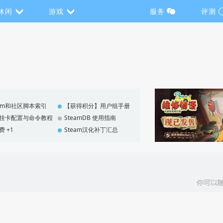
休闲
游戏
服务
评测
eam和社区脚本索引
【获得积分】用户组手册
F 挂卡配置与命令教程
SteamDB 使用指南
费 +1
Steam汉化补丁汇总