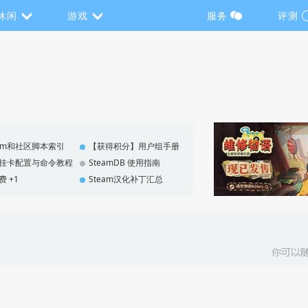
休闲
游戏
服务
评测
eam和社区脚本索引
【获得积分】用户组手册
F 挂卡配置与命令教程
SteamDB 使用指南
费 +1
Steam汉化补丁汇总