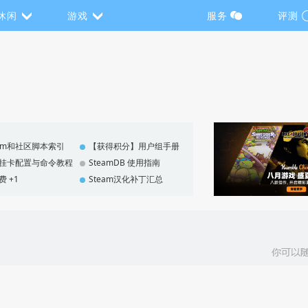
休闲
游戏
服务
评测
eam和社区脚本索引
【获得积分】用户组手册
F 挂卡配置与命令教程
SteamDB 使用指南
费 +1
Steam汉化补丁汇总