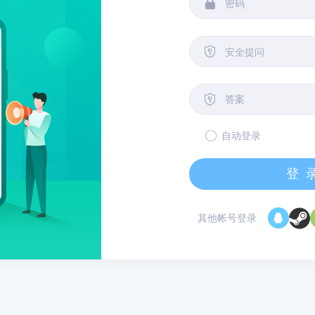


安全提问

自动登录
登
其他帐号登录
