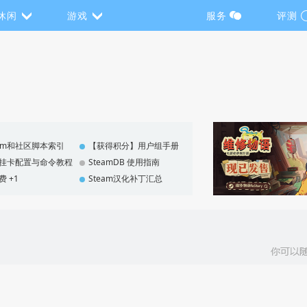
休闲
游戏
服务
评测
eam和社区脚本索引
【获得积分】用户组手册
F 挂卡配置与命令教程
SteamDB 使用指南
费 +1
Steam汉化补丁汇总