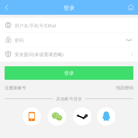
登录






安全提问(未设置请忽略)

安全提问(未设置请忽略)
登录
注册新账号
找回密码
其他帐号登录


