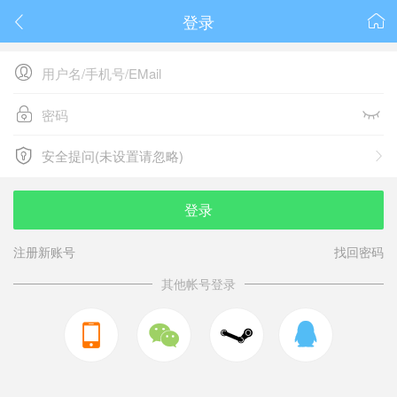
登录






安全提问(未设置请忽略)

安全提问(未设置请忽略)
登录
注册新账号
找回密码
其他帐号登录


