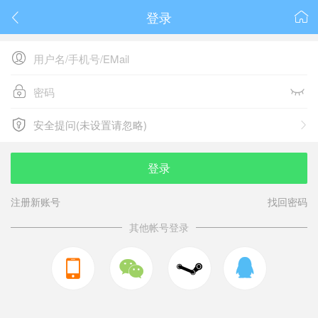
登录






安全提问(未设置请忽略)

安全提问(未设置请忽略)
登录
注册新账号
找回密码
其他帐号登录


