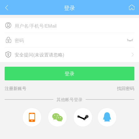
登录






安全提问(未设置请忽略)

安全提问(未设置请忽略)
登录
注册新账号
找回密码
其他帐号登录


