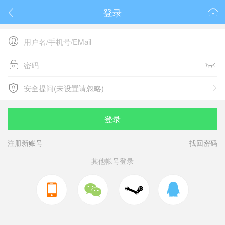
登录






安全提问(未设置请忽略)

安全提问(未设置请忽略)
登录
注册新账号
找回密码
其他帐号登录


