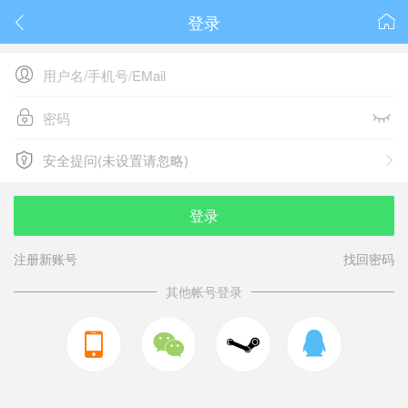
登录






安全提问(未设置请忽略)

安全提问(未设置请忽略)
登录
注册新账号
找回密码
其他帐号登录


