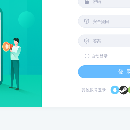


安全提问

自动登录
登
其他帐号登录
