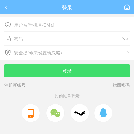
登录






安全提问(未设置请忽略)

安全提问(未设置请忽略)
登录
注册新账号
找回密码
其他帐号登录


