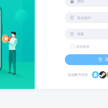


安全提问

自动登录
登
其他帐号登录
