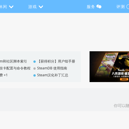
休闲
游戏
服务
评测
eam和社区脚本索引
【获得积分】用户组手册
F 挂卡配置与命令教程
SteamDB 使用指南
费 +1
Steam汉化补丁汇总