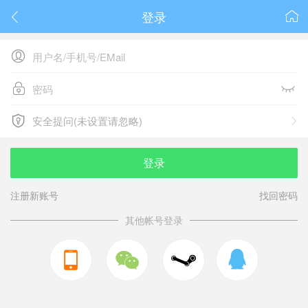
登录






安全提问(未设置请忽略)

安全提问(未设置请忽略)
登录
注册新账号
找回密码
其他帐号登录


