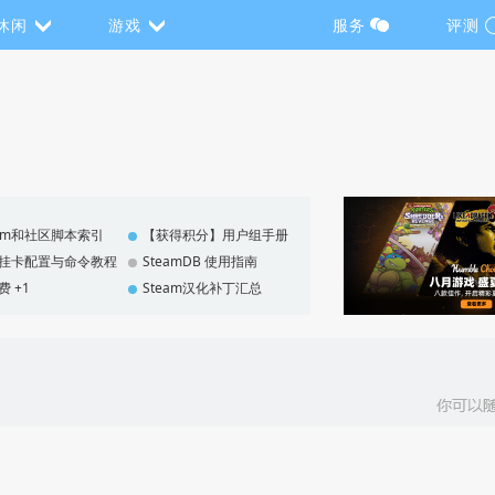
休闲
游戏
服务
评测
eam和社区脚本索引
【获得积分】用户组手册
F 挂卡配置与命令教程
SteamDB 使用指南
费 +1
Steam汉化补丁汇总