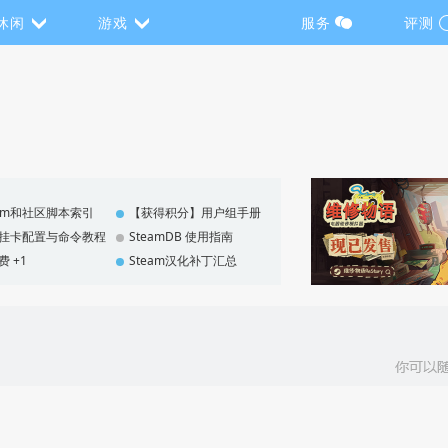
休闲
游戏
服务
评测
eam和社区脚本索引
【获得积分】用户组手册
F 挂卡配置与命令教程
SteamDB 使用指南
费 +1
Steam汉化补丁汇总